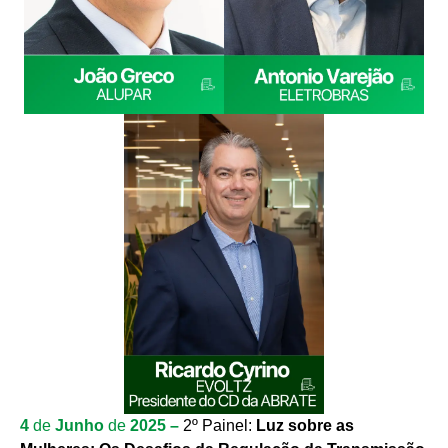
4
de
Junho
de
2025 –
2º Painel:
Luz sobre as